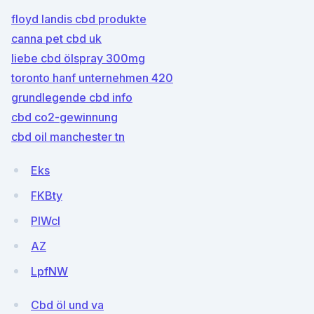
floyd landis cbd produkte
canna pet cbd uk
liebe cbd ölspray 300mg
toronto hanf unternehmen 420
grundlegende cbd info
cbd co2-gewinnung
cbd oil manchester tn
Eks
FKBty
PIWcl
AZ
LpfNW
Cbd öl und va